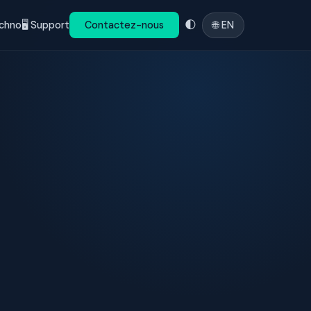
🌐 EN
chno
🖥️ Support
Contactez-nous
🌓