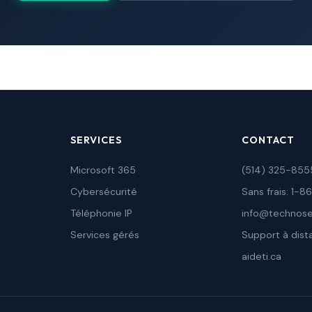
SERVICES
CONTACT
Microsoft 365
(514) 325-855
Cybersécurité
Sans frais: 1
Téléphonie IP
info@technose
Services gérés
Support à dist
aideti.ca