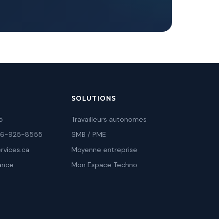
SOLUTIONS
5
Travailleurs autonomes
-866-925-8555
SMB / PME
rvices.ca
Moyenne entreprise
ance
Mon Espace Techno